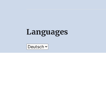
Languages
© 2026
Frag Biene
Theme von
Anders No