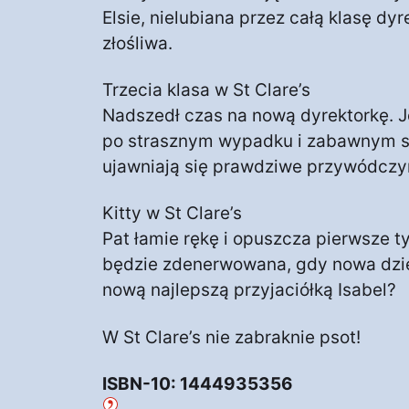
Elsie, nielubiana przez całą klasę dyr
złośliwa.
Trzecia klasa w St Clare’s
Nadszedł czas na nową dyrektorkę. J
po strasznym wypadku i zabawnym s
ujawniają się prawdziwe przywódczy
Kitty w St Clare’s
Pat łamie rękę i opuszcza pierwsze t
będzie zdenerwowana, gdy nowa dz
nową najlepszą przyjaciółką Isabel?
W St Clare’s nie zabraknie psot!
ISBN-10: 1444935356