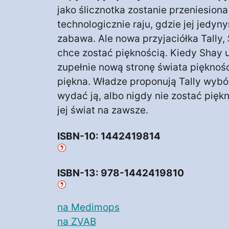
jako ślicznotka zostanie przeniesio
technologicznie raju, gdzie jej jedy
zabawa. Ale nowa przyjaciółka Tally, 
chce zostać pięknością. Kiedy Shay u
zupełnie nową stronę świata piękności
piękna. Władze proponują Tally wybór
wydać ją, albo nigdy nie zostać pięk
jej świat na zawsze.
ISBN-10: 1442419814
ISBN-13: 978-1442419810
na Medimops
na ZVAB